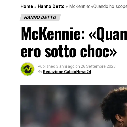
Home
»
Hanno Detto
»
McKennie: «Quando ho scoper
HANNO DETTO
McKennie: «Quand
ero sotto choc»
Published
3 anni ago
on
26 Settembre 2023
By
Redazione CalcioNews24