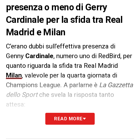
presenza o meno di Gerry
Cardinale per la sfida tra Real
Madrid e Milan
C’erano dubbi sull’effettiva presenza di
Genny
Cardinale
, numero uno di RedBird, per
quanto riguarda la sfida tra Real Madrid
Milan
, valevole per la quarta giornata di
Champions League. A parlarne è
La Gazzetta
dello Sport
che svela la risposta tanto
attesa:
READ MORE
PAROLE –
«
Gerry Cardinale sarà presente
stasera al Bernabeu per assistere al match
contro il Real Madrid e per sostenere il