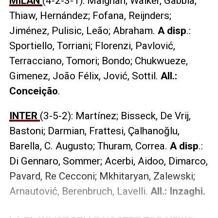
MILAN
(4-2-3-1): Maignan; Walker, Gabbia,
Thiaw, Hernández; Fofana, Reijnders;
Jiménez, Pulisic, Leão; Abraham.
A disp
.:
Sportiello, Torriani; Florenzi, Pavlović,
Terracciano, Tomori; Bondo; Chukwueze,
Gimenez, João Félix, Jović, Sottil.
All.:
Conceição
.
INTER
(3-5-2): Martínez; Bisseck, De Vrij,
Bastoni; Darmian, Frattesi, Çalhanoğlu,
Barella, C. Augusto; Thuram, Correa.
A disp
.:
Di Gennaro, Sommer; Acerbi, Aidoo, Dimarco,
Pavard, Re Cecconi; Mkhitaryan, Zalewski;
Arnautović, Berenbruch, Lavelli.
All.: Inzaghi.