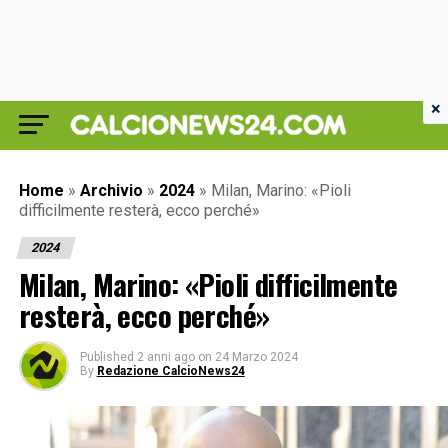
×
Home
»
Archivio
»
2024
»
Milan, Marino: «Pioli
difficilmente resterà, ecco perché»
2024
Milan, Marino: «Pioli difficilmente
resterà, ecco perché»
Published
2 anni ago
on
24 Marzo 2024
By
Redazione CalcioNews24