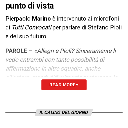
punto di vista
Pierpaolo
Marino
è intervenuto ai microfoni
di
Tutti Convocati
per parlare di Stefano Pioli
e del suo futuro.
PAROLE –
«Allegri e Pioli? Sinceramente li
vedo entrambi con tante possibilità di
affermazione in altre squadre, anche
all’estero, quindi difficilmente resteranno la
READ MORE
prossima stagione nella Juventus e nel
Milan».
LA PLAYLIST DELLE NOSTRE TOP NEWS
IL CALCIO DEL GIORNO