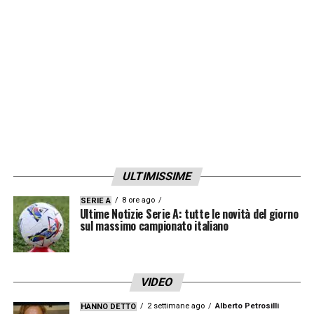
svolta iniziata già da tempo, fa il manager a
Milanello, anche se molto pacato. È difficile
non voler bene a Fonseca quando lo
conosci, è molto a modo
»
LA PLAYLIST DELLE NOSTRE TOP NEWS
ULTIMISSIME
8 ore ago
SERIE A
Ultime Notizie Serie A: tutte le novità del giorno
sul massimo campionato italiano
VIDEO
2 settimane ago
Alberto Petrosilli
HANNO DETTO