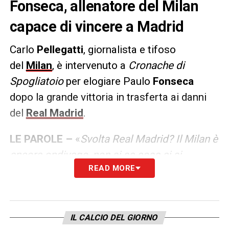
Fonseca, allenatore del Milan
capace di vincere a Madrid
Carlo
Pellegatti
, giornalista e tifoso
del
Milan
, è intervenuto a
Cronache di
Spogliatoio
per elogiare Paulo
Fonseca
dopo la grande vittoria in trasferta ai danni
del
Real Madrid
.
LE PAROLE –
«
Svolta Real Madrid? Il Milan è
ancora ondivago, non si sa cosa ci si
READ MORE
presenta a
Cagliari
. Per Fonseca è una
svolta. Lui è entrato nella storia del Milan in
ogni caso, neanche Sacchi a livello numerico
aveva vinto in quella maniera a Madrid. È una
IL CALCIO DEL GIORNO