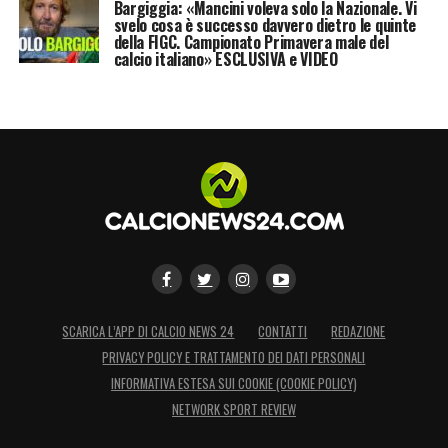
Bargiggia: «Mancini voleva solo la Nazionale. Vi
svelo cosa è successo davvero dietro le quinte
della FIGC. Campionato Primavera male del
calcio italiano» ESCLUSIVA e VIDEO
SCARICA L’APP DI CALCIO NEWS 24
CONTATTI
REDAZIONE
PRIVACY POLICY E TRATTAMENTO DEI DATI PERSONALI
INFORMATIVA ESTESA SUI COOKIE (COOKIE POLICY)
NETWORK SPORT REVIEW