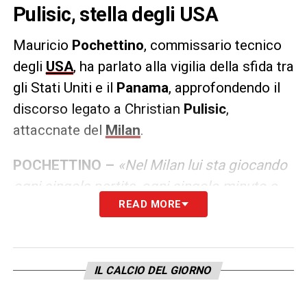
Pulisic, stella degli USA
Mauricio
Pochettino
, commissario tecnico
degli
USA
, ha parlato alla vigilia della sfida tra
gli Stati Uniti e il
Panama
, approfondendo il
discorso legato a Christian
Pulisic
,
attaccnate del
Milan
.
POCHETTINO –
«Nel Milan lui sta giocando
ogni singola partita, ogni singolo minuto e
READ MORE
questo è un aspetto che ci preoccupa. A
volte dobbiamo proteggerlo, per domani
vedremo perché è arrivato un po’ stanco.
Bisogna costruire un ottimo rapporto con il
IL CALCIO DEL GIORNO
club, e cercare di aiutare Christian quando