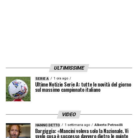
abbiamo davvero bisogno di lui. Deve essere
in forma, felice, forte. La qualità c’è perché
ha un talento enorme, è un giocatore
fantastico
».
LA PLAYLIST DELLE NOSTRE TOP NEWS
ULTIMISSIME
1 ora ago
SERIE A
Ultime Notizie Serie A: tutte le novità del giorno
sul massimo campionato italiano
VIDEO
1 settimana ago
Alberto Petrosilli
HANNO DETTO
Bargiggia: «Mancini voleva solo la Nazionale. Vi
svelo cosa è successo davvero dietro le quinte