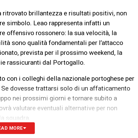
ritrovato brillantezza e risultati positivi, non
re simbolo. Leao rappresenta infatti un
e offensivo rossonero: la sua velocità, la
ilità sono qualità fondamentali per l’attacco
pionato, prevista per il prossimo weekend, la
ie rassicuranti dal Portogallo.
to con i colleghi della nazionale portoghese per
Se dovesse trattarsi solo di un affaticamento
ppo nei prossimi giorni e tornare subito a
ovrà valutare eventuali alternative per non
la squadra.
EAD MORE
 far rifiatare i giocatori, rischia dunque di