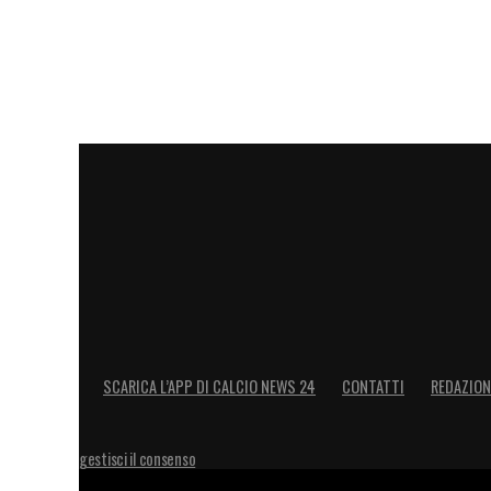
trasformarsi in un momento di tensione per
prossima sfida di Serie A senza perdere 
aggiornamenti, nella speranza che si trat
tornare presto a trascinare i rossoneri co
Per il
Milan
, il rientro del numero 10 è u
suo talento per continuare la corsa ai vert
prossimi impegni europei.
LEGGI ANCHE –
Leao, quanto è dura la s
del portoghese. Sono tre i punti chiave. 
SCARICA L’APP DI CALCIO NEWS 24
CONTATTI
REDAZION
LA PLAYLIST DELLE NOSTRE TOP NEW
gestisci il consenso