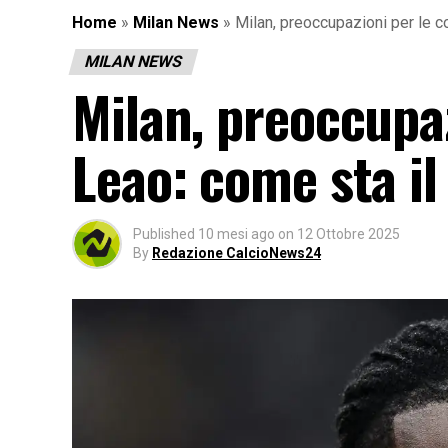
Home
»
Milan News
»
Milan, preoccupazioni per le c
MILAN NEWS
Milan, preoccupaz
Leao: come sta i
Published
10 mesi ago
on
12 Ottobre 2025
By
Redazione CalcioNews24