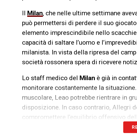
Il
Milan
, che nelle ultime settimane aveva 
può permettersi di perdere il suo giocato
elemento imprescindibile nello scacchier
capacità di saltare l’uomo e l’imprevedib
milanista. In vista della ripresa del cam
società rossonera spera di ricevere notiz
Lo staff medico del
Milan
è già in contat
monitorare costantemente la situazione. 
muscolare, Leao potrebbe rientrare in gru
disposizione. In caso contrario, Allegri d
compromettere l’equilibrio offensivo del
R
La pausa per le nazionali, spesso utile per