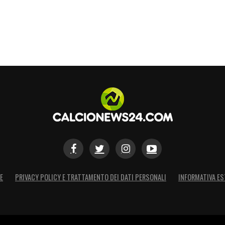
 il Milan. L’obiettivo è arrivare pronti alla
pezzi fondamentali. Tutti a Milanello attendono
ti solo di un piccolo stop e che Leao possa
n le sue accelerazioni e i suoi gol.
na priorità assoluta: la squadra ha bisogno del
ici della classifica e per affrontare al meglio i
alita! Rafa al bivio: viaggio dentro il momento
L’analisi
E
PRIVACY POLICY E TRATTAMENTO DEI DATI PERSONALI
INFORMATIVA ES
S