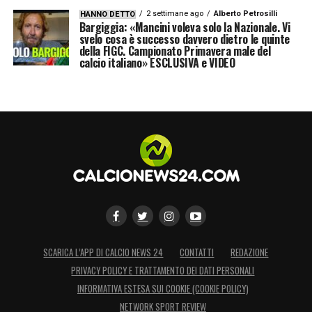
2 settimane ago
Alberto Petrosilli
HANNO DETTO
Bargiggia: «Mancini voleva solo la Nazionale. Vi
svelo cosa è successo davvero dietro le quinte
della FIGC. Campionato Primavera male del
calcio italiano» ESCLUSIVA e VIDEO
SCARICA L’APP DI CALCIO NEWS 24
CONTATTI
REDAZIONE
PRIVACY POLICY E TRATTAMENTO DEI DATI PERSONALI
INFORMATIVA ESTESA SUI COOKIE (COOKIE POLICY)
NETWORK SPORT REVIEW