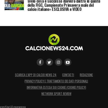
svelo cosa è successo davvero dietro le quinte
della FIGC. Campionato Primavera male del
calcio italiano» ESCLUSIVA e VIDEO
SCARICA L’APP DI CALCIO NEWS 24
CONTATTI
REDAZIONE
PRIVACY POLICY E TRATTAMENTO DEI DATI PERSONALI
INFORMATIVA ESTESA SUI COOKIE (COOKIE POLICY)
NETWORK SPORT REVIEW
gestisci il consenso