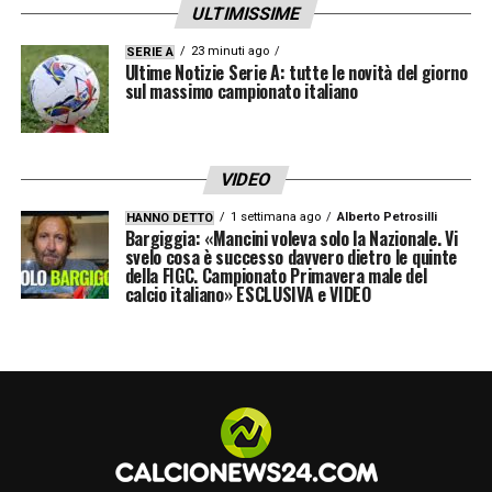
avvantaggiato».
ULTIMISSIME
L’ASSENZA DI VLAHOVIC
23 minuti ago
«Vlahovic per me,
SERIE A
Ultime Notizie Serie A: tutte le novità del giorno
nel suo ruolo, vale la top 5 in Europa: è
sul massimo campionato italiano
abituato al calcio italiano, è molto forte. In
Italia gli attaccanti hanno mezzo secondo in
VIDEO
meno per pensare e muoversi. C’è chi ci
1 settimana ago
Alberto Petrosilli
HANNO DETTO
mette meno a capirlo. L’assenza di Dusan è
Bargiggia: «Mancini voleva solo la Nazionale. Vi
svelo cosa è successo davvero dietro le quinte
determinante. In Turchia invece c’è molto più
della FIGC. Campionato Primavera male del
calcio italiano» ESCLUSIVA e VIDEO
protezionismo per i talenti nazionali: hanno
una nuova mentalità, tengono davvero ai
giovani. Penso a Yilmaz: a livello fisico ha
una forza impressionante, può giocare in
qualsiasi ruolo. È veramente un giocatore
moderno».