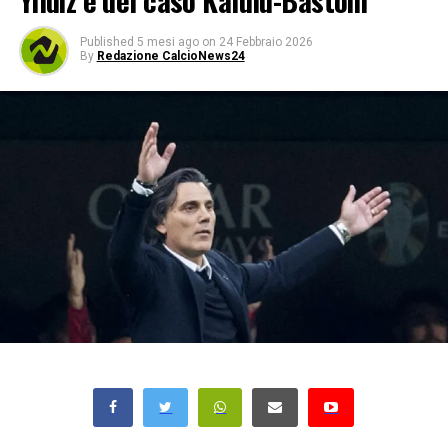
Yildiz e del caso Kalulu-Bastoni
Published
5 mesi ago
on
24 Febbraio 2026
By
Redazione CalcioNews24