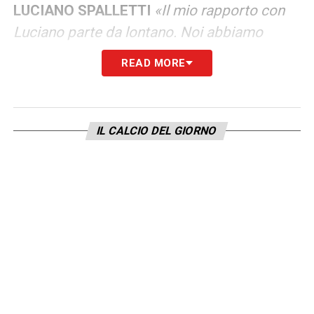
LUCIANO SPALLETTI
«Il mio rapporto con
Luciano parte da lontano. Noi abbiamo
giocato insieme quando avevo 17 anni, poi
READ MORE
mi ha allenato in C ad Empoli. Sono stato
fermo un anno per una miocardite: prima dei
playout mi diedero l’idoneità e mi fece
IL CALCIO DEL GIORNO
giocare subito. Sono cose che non si
dimenticano. Poi l’ho apprezzato tanto alla
Sampdoria e alla Roma: Spalletti ha
determinato tantissimo la mia vita e la mia
carriera. La Juve ha un allenatore super
esperto e super motivato. Per una
ricostruzione, se hai persone che conoscono
le situazioni dall’interno parti