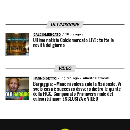
risposte sono buone ma ci vuole tempo.
Vignato non sarà ancora convocato mentre
ULTIMISSIME
Franco Carboni è rientrato
».
10 ore ago
CALCIOMERCATO
Ultime notizie Calciomercato LIVE: tutte le
LA PLAYLIST DELLE NOSTRE TOP NEWS
novità del giorno
VIDEO
7 giorni ago
Alberto Petrosilli
HANNO DETTO
Bargiggia: «Mancini voleva solo la Nazionale. Vi
svelo cosa è successo davvero dietro le quinte
della FIGC. Campionato Primavera male del
calcio italiano» ESCLUSIVA e VIDEO