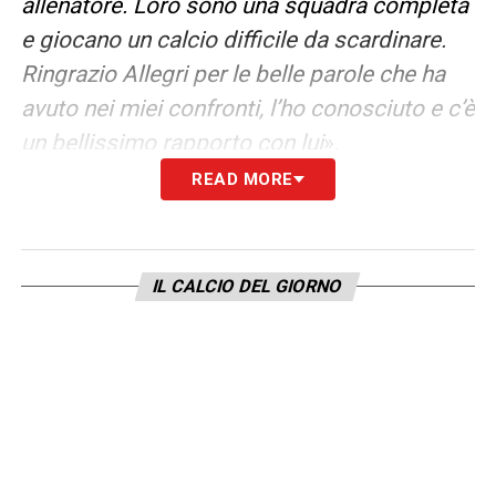
allenatore. Loro sono una squadra completa
e giocano un calcio difficile da scardinare.
Ringrazio Allegri per le belle parole che ha
avuto nei miei confronti, l’ho conosciuto e c’è
un bellissimo rapporto con lui
».
READ MORE
FUTURO ALLA JUVE
– «
Questa è una
domanda cattiva, sapete che non parlo del
passato e di mercato. L’anno scorso ci sono
IL CALCIO DEL GIORNO
state squadre che mi hanno contattato, più
di una, ma non dirò quali. Ho un contratto
fino a giugno con il Monza e c’è una crescita
ancora in corso con questo club
»
CAPITOLO INFORTUNATI –
«
Armando Izzo
sta lavorando in maniera differenziata e le