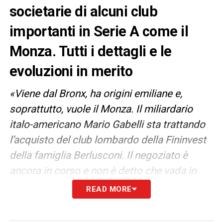
societarie di alcuni club
importanti in Serie A come il
Monza. Tutti i dettagli e le
evoluzioni in merito
«Viene dal Bronx, ha origini emiliane e,
soprattutto, vuole il Monza. Il miliardario
italo-americano Mario Gabelli sta trattando
l’acquisto del club lombardo della Fininvest
della famiglia Berlusconi. Il negoziato è
ancora in corso e non è detto che vada in
porto, ma il pretendente ha le carte in
READ MORE
regola»
: il
Corriere della Sera
mette in prima
pagina la possibilità che il calcio italiano