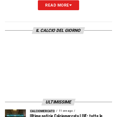
READ MORE
85′ Ammonizione Sambia: Fallo del difensore
della Salernitana e cartellino giallo.
IL CALCIO DEL GIORNO
LA PLAYLIST DELLE NOSTRE TOP NEWS
ULTIMISSIME
11 ore ago
CALCIOMERCATO
Ultime notizie Calciomercato LIVE: tutte le