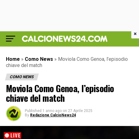
×
Home
»
Como News
»
Moviola Como Genoa, l’episodio
chiave del match
COMO NEWS
Moviola Como Genoa, l’episodio
chiave del match
Published
1 anno ago
on
27 Aprile 2025
By
Redazione CalcioNews24