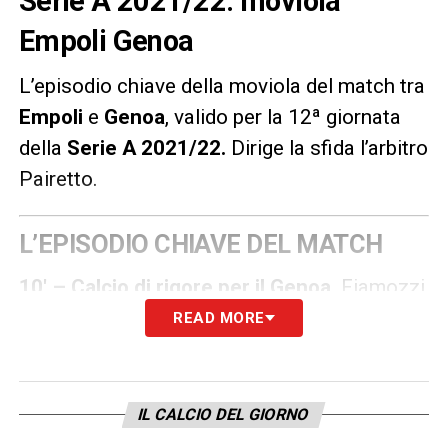
Serie A 2021/22: moviola
Empoli Genoa
L’episodio chiave della moviola del match tra
Empoli
e
Genoa
, valido per la 12ª giornata
della
Serie A 2021/22
.
Dirige la sfida l’arbitro
Pairetto.
L’EPISODIO CHIAVE DEL MATCH
10′ – Calcio di rigore per il Genoa.
Fiamozzi,
dagli sviluppi di calcio d’angolo, tocca il
READ MORE
pallone con il braccio nel tentativo di
proteggersi. Dopo consulto con il VAR,
Pairetto conferma la sua decisione ed
IL CALCIO DEL GIORNO
assegna il rigore.