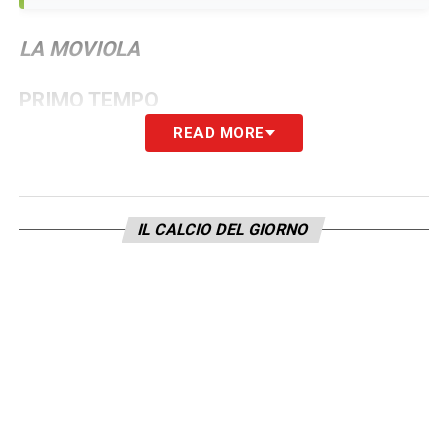
LA MOVIOLA
PRIMO TEMPO
READ MORE
Il primo fallo arriva dopo oltre 4 minuti e
mezzo ad opera di Scalvini su Leao, a
dimostrazione di una gara molto fluida nelle
IL CALCIO DEL GIORNO
prime battute. Nel primo quarto d’ora sono
solo 2 le interruzioni del gioco ed è una
situazione – pochi contrasti, nessuna
discussione – che si mantiene costante. Al
26′ un intervento falloso di Zalewski appare
il momento più deciso del match, per Zufferli
il contrasto su Rabiot non è meritevole di