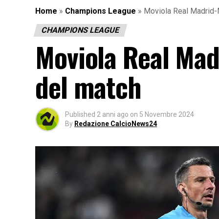
Home
»
Champions League
»
Moviola Real Madrid-M
CHAMPIONS LEAGUE
Moviola Real Madr
del match
Published
2 anni ago
on
5 Novembre 2024
By
Redazione CalcioNews24