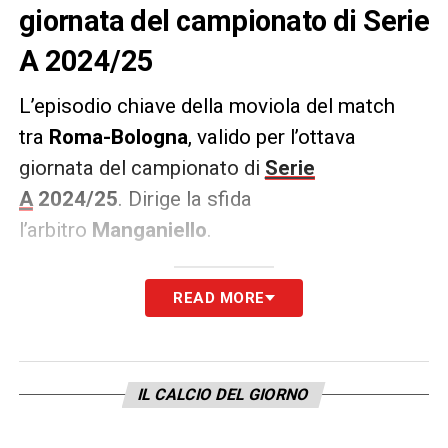
giornata del campionato di Serie
A 2024/25
L’episodio chiave della moviola del match
tra
Roma-Bologna
, valido per l’ottava
giornata del campionato di
Serie
A
2024/25
.
Dirige la sfida
l’arbitro
Manganiello
.
L’EPISODIO CHIAVE
READ MORE
Annullato un gol a Dallinga del Bologna per
un fallo di mano. Decisione presa dopo un
IL CALCIO DEL GIORNO
intervento del Var.