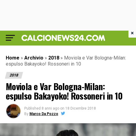
×
Home
»
Archivio
»
2018
»
Moviola e Var Bologna-Milan:
espulso Bakayoko! Rossoneri in 10
2018
Moviola e Var Bologna-Milan:
espulso Bakayoko! Rossoneri in 10
Published
8 anni ago
on
18 Dicembre 2018
By
Marco Da Pozzo