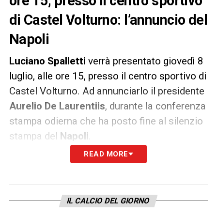
ore 15, presso il centro sportivo
di Castel Volturno: l’annuncio del
Napoli
Luciano Spalletti
verrà presentato giovedì 8
luglio, alle ore 15, presso il centro sportivo di
Castel Volturno. Ad annunciarlo il presidente
Aurelio De Laurentiis
, durante la conferenza
stampa odierna che ha posto fine al silenzio
stampa del
Napoli
.
READ MORE
LA PLAYLIST DELLE NOSTRE TOP NEWS
IL CALCIO DEL GIORNO