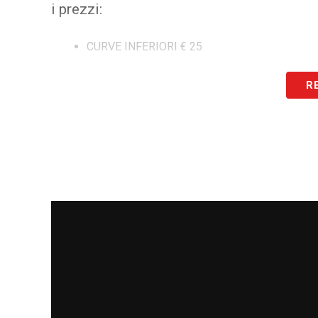
i prezzi:
CURVE INFERIORI € 25
CURVE SUPERIORI € 40
R
DISTINTI INFERIORI € 55
DISTINTI SUPERIORI € 65
DISTINTI SUPERIORI PREMIUM € 75
TRIBUNA NISIDA € 85
TRIBUNA POSILLIPO € 105
TRIBUNA POSILLIPO PREMIUM € 120
Le informazioni generali per a
L’accesso allo Stadio dovrà avvenire in m
impartite dalla SSC Napoli tramite il pro