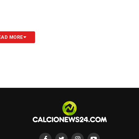
EAD MORE
ssistere alla partita
aniera ordinata, nel rispetto delle istruzioni
prio personale, al fine di evitare assembramenti.