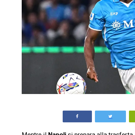
Mentre il
Napoli
si prepara alla trasferta