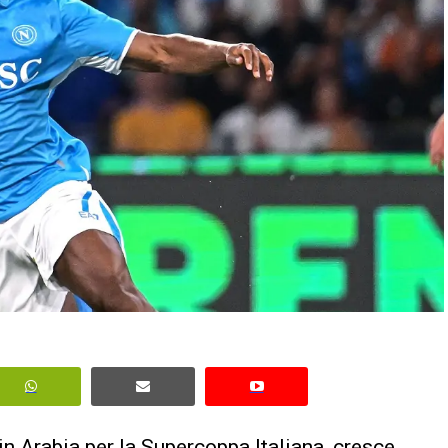
 in Arabia per la
Supercoppa Italiana
, cresce