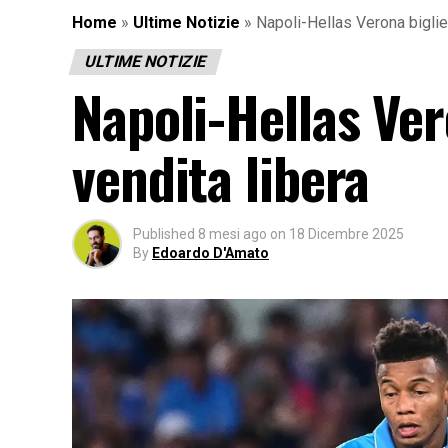
Home
»
Ultime Notizie
»
Napoli-Hellas Verona bigliett
ULTIME NOTIZIE
Napoli-Hellas Vero
vendita libera
Published
8 mesi ago
on
18 Dicembre 2025
By
Edoardo D'Amato