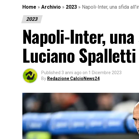
Home
»
Archivio
»
2023
»
Napoli-Inter, una sfida all’
2023
Napoli-Inter, una 
Luciano Spalletti
Published
3 anni ago
on
1 Dicembre 2023
By
Redazione CalcioNews24