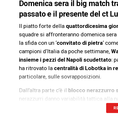
Domenica sera il big match tra 
passato e il presente del ct Lu
Il piatto forte della
quattordicesima gio
squadre si affronteranno domenica sera
la sfida con un ‘
convitato di pietra
‘ com
campioni d’Italia da poche settimane,
Wa
insieme i pezzi del Napoli scudettato
: 
ha ritrovato la
centralità di Lobotka in re
particolare, sulle sovrapposizioni.
Dall’altra parte c’è il
blocco nerazzurro su
nerazzurri danno variabilità tattica alla
loro valore:
Barella sempre più intoccab
R
in nerazzurro,
ha occasione di giocare e