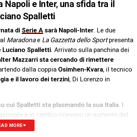
Napoli e Inter, una sfida tra il
ciano Spalletti
rnata di
Serie A
sarà Napoli-Inter
. Le due
 al
Maradona
e
La Gazzetta dello Sport
presenta
e
Luciano Spalletti
. Arrivato sulla panchina dei
lter Mazzarri sta cercando di rimettere
partendo dalla coppia
Osimhen-Kvara
, il tecnico
gia e il lavoro dei terzini
, Di Lorenzo in
 cui Spalletti sta plasmando la sua Italia
. I
 nazionale e in cambio ricevono un aumento del
ile, così come Dimarco
e anche
Frattesi
, chiuso
EAD MORE
 mettersi in mostra
.