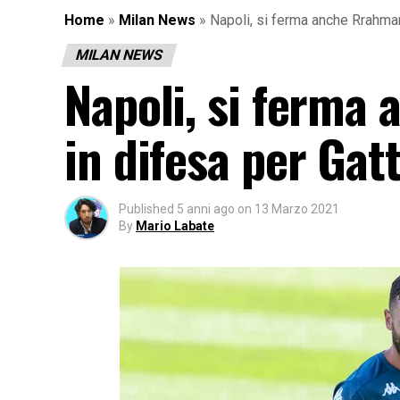
Home
»
Milan News
»
Napoli, si ferma anche Rrahman
MILAN NEWS
Napoli, si ferma
in difesa per Gat
Published
5 anni ago
on
13 Marzo 2021
By
Mario Labate