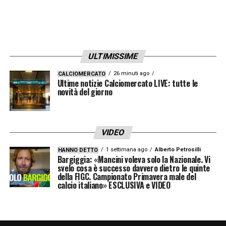
Ugrinic, Kutesa, Rieder,
Attaccanti:
Amdouni, Embolo, Ndoye, Okafor,
Zeqiri
ULTIMISSIME
LA PLAYLIST DELLE NOSTRE TOP NEWS
26 minuti ago
CALCIOMERCATO
Ultime notizie Calciomercato LIVE: tutte le
novità del giorno
VIDEO
1 settimana ago
Alberto Petrosilli
HANNO DETTO
Bargiggia: «Mancini voleva solo la Nazionale. Vi
svelo cosa è successo davvero dietro le quinte
della FIGC. Campionato Primavera male del
calcio italiano» ESCLUSIVA e VIDEO