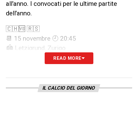
all’anno. I convocati per le ultime partite
dell’anno.
🇨🇭🆚 🇷🇸
📆 15 novembre 🕘 20:45
🏟️ Letzigrund, Zurigo
READ MORE
🇪🇸 🆚🇨🇭
📆 18 novembre 🕘 20:45 CET
🏟️Tenerife
IL CALCIO DEL GIORNO
Portieri:
Kobel, Loretz, Mvogo
Difensori:
Akanji, Amenda, Comert, Hajdari,
Mbabu, Muheim, Rodriguez,
Centrocampisti
: Zakaria, Xhaka, Jashari,
Fernandes, Freuler, Sierro, Sohm, Monteiro,