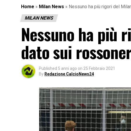
Home
»
Milan News
»
Nessuno ha più rigori del Milan
MILAN NEWS
Nessuno ha più ri
dato sui rossoner
Published
5 anni ago
on
25 Febbraio 2021
By
Redazione CalcioNews24