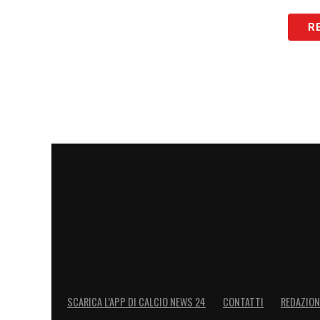
R
SCARICA L’APP DI CALCIO NEWS 24
CONTATTI
REDAZION