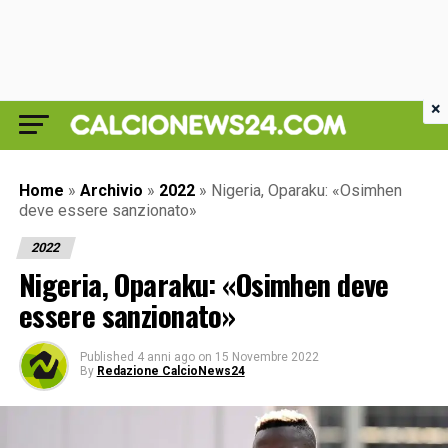
×
Home
»
Archivio
»
2022
»
Nigeria, Oparaku: «Osimhen
deve essere sanzionato»
2022
Nigeria, Oparaku: «Osimhen deve
essere sanzionato»
Published
4 anni ago
on
15 Novembre 2022
By
Redazione CalcioNews24