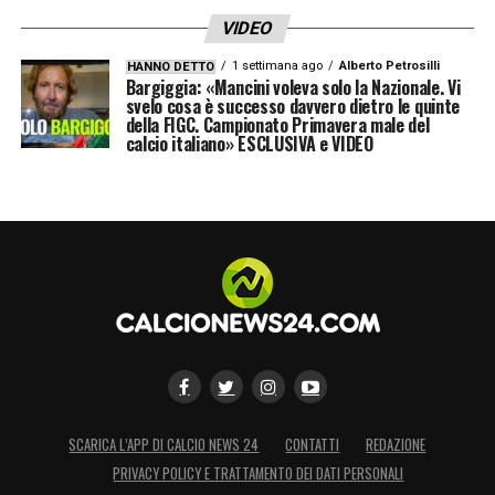
VIDEO
1 settimana ago
Alberto Petrosilli
HANNO DETTO
Bargiggia: «Mancini voleva solo la Nazionale. Vi
svelo cosa è successo davvero dietro le quinte
della FIGC. Campionato Primavera male del
calcio italiano» ESCLUSIVA e VIDEO
SCARICA L’APP DI CALCIO NEWS 24
CONTATTI
REDAZIONE
PRIVACY POLICY E TRATTAMENTO DEI DATI PERSONALI