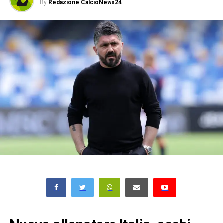
By
Redazione CalcioNews24