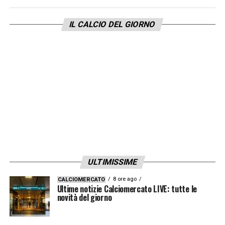
considerato che #Pioli è diretto
IL CALCIO DEL GIORNO
alla #Fiorentina, i ragionamenti federali
riguardano soprattutto l’ex centrocampista,
campione del mondo nel 2006.
LA PLAYLIST DELLE NOSTRE TOP NEWS
ULTIMISSIME
8 ore ago
CALCIOMERCATO
Ultime notizie Calciomercato LIVE: tutte le
novità del giorno