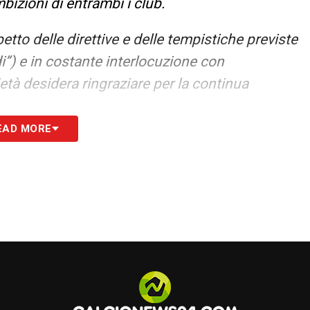
bizioni di entrambi i club.
petto delle direttive e delle tempistiche previste
i”) e in costante interlocuzione con
tà desidera ringraziare per la continua
EAD MORE
 la Società ha già presentato al Comune di
onomico-Finanziario, documento cardine per la
, che vede il coinvolgimento di partner di
 internazionali del settore, a garanzia della
enova Stadium, insieme ai club soci e ai propri
ividuazione della struttura finanziaria più idonea
eterminazione di portare a compimento un
 club e per la città di Genova.