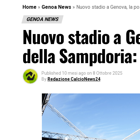
Home
»
Genoa News
»
Nuovo stadio a Genova, la pos
GENOA NEWS
Nuovo stadio a Ge
della Sampdoria: 
Published
10 mesi ago
on
8 Ottobre 2025
By
Redazione CalcioNews24