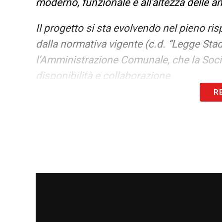
moderno, funzionale e all’altezza delle am
Il progetto si sta evolvendo nel pieno ris
dalla normativa vigente (c.d. “Legge Stad
l’Amministrazione Comunale, che la Socie
disponibilità e collaborazione.
R
A conferma dei progressi dell’iniziativa,
Genova una prima versione del Piano Ec
valutazione della sostenibilità dell’opera
primario standing e di principali operatori
qualità e della solidità della proposta. G
partner, è attivamente impegnata nell’ind
all’attuazione dell’operazione, con la d
progetto di fondamentale importanza per i