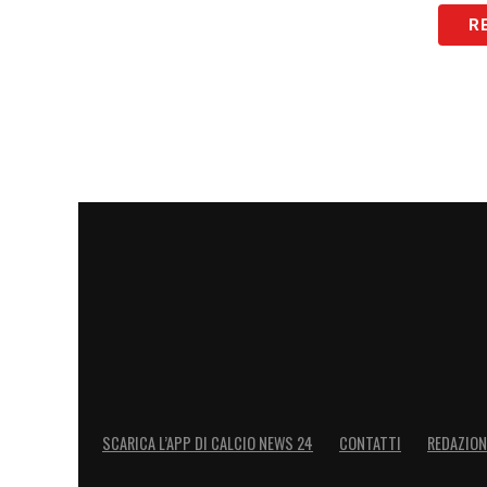
R
SCARICA L’APP DI CALCIO NEWS 24
CONTATTI
REDAZION