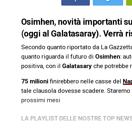
Osimhen, novità importanti sul
(oggi al Galatasaray). Verrà r
Secondo quanto riportato da La Gazzetta 
quanto riguarda il futuro di
Osimhen
: au
positiva, con il
Galatasary
che potrebbe r
75 milioni
finirebbero nelle casse del
Nap
tale clausola dovesse scadere. Staremo 
prossimi mesi
LA PLAYLIST DELLE NOSTRE TOP NEW