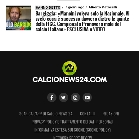
7 giorni ago
Alberto Petrosilli
HANNO DETTO
Bargiggia: «Mancini voleva solo la Nazionale. Vi
svelo cosa è successo davvero dietro le quinte
della FIGC. Campionato Primavera male del
calcio italiano» ESCLUSIVA e VIDEO
SCARICA L’APP DI CALCIO NEWS 24
CONTATTI
REDAZIONE
PRIVACY POLICY E TRATTAMENTO DEI DATI PERSONALI
INFORMATIVA ESTESA SUI COOKIE (COOKIE POLICY)
NETWORK SPORT REVIEW