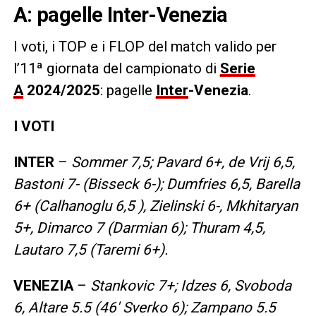
A: pagelle Inter-Venezia
I voti, i TOP e i FLOP
del match valido per
l’11ª giornata del campionato di
Serie
A
2024/2025
: pagelle
Inter
-Venezia
.
I VOTI
INTER
–
Sommer 7,5; Pavard 6+, de Vrij 6,5,
Bastoni 7- (Bisseck 6-); Dumfries 6,5, Barella
6+ (Calhanoglu 6,5 ), Zielinski 6-, Mkhitaryan
5+, Dimarco 7 (Darmian 6); Thuram 4,5,
Lautaro 7,5 (Taremi 6+).
VENEZIA
–
Stankovic 7+; Idzes 6, Svoboda
6, Altare 5.5 (46′ Sverko 6); Zampano 5.5