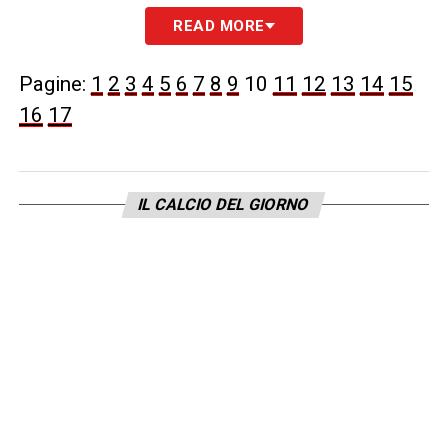
READ MORE
LA PLAYLIST DELLE NOSTRE TOP NEWS
Pagine:
1
2
3
4
5
6
7
8
9
10
11
12
13
14
15
16
17
IL CALCIO DEL GIORNO