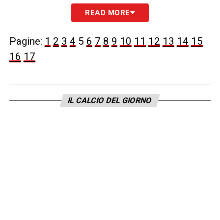
READ MORE
LA PLAYLIST DELLE NOSTRE TOP NEWS
Pagine:
1
2
3
4
5
6
7
8
9
10
11
12
13
14
15
16
17
IL CALCIO DEL GIORNO