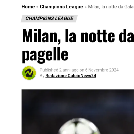
Home
»
Champions League
»
Milan, la notte da Gal
CHAMPIONS LEAGUE
Milan, la notte da
pagelle
Published
2 anni ago
on
6 Novembre 2024
By
Redazione CalcioNews24