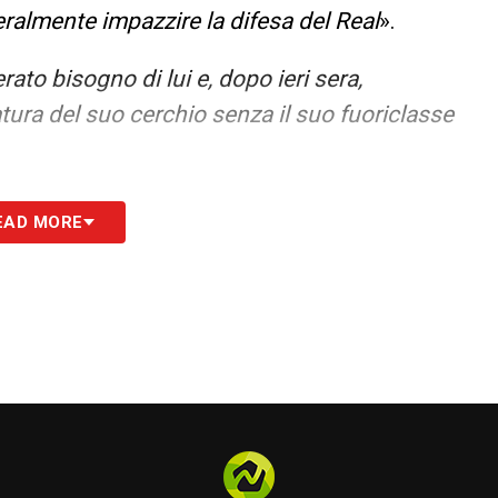
eralmente impazzire la difesa del Real
».
rato bisogno di lui e, dopo ieri sera,
tura del suo cerchio senza il suo fuoriclasse
sposta dopo tre panchine consecutive. Il
EAD MORE
l contributo è fondamentale
».
 pungolo: crea il 2° gol e l’assist per Reijnders
».
nders nascono dalle sue invenzioni. Le panchine
eu
».
S