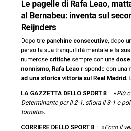
Le pagelle di Rafa Leao, matta
al Bernabeu: inventa sul secon
Reijnders
Dopo
tre panchine consecutive
, dopo u
perso la sua tranquillità mentale e la su
numerose
critiche
sempre con una
dose 
nonnismo
,
Rafa Leao
risponde con una n
ad una storica vittoria sul Real Madrid
.
LA GAZZETTA DELLO SPORT 8
– «
Più c
Determinante per il 2-1, sfiora il 3-1 e poi
tornato
».
CORRIERE DELLO SPORT 8
– «
Ecco il ve