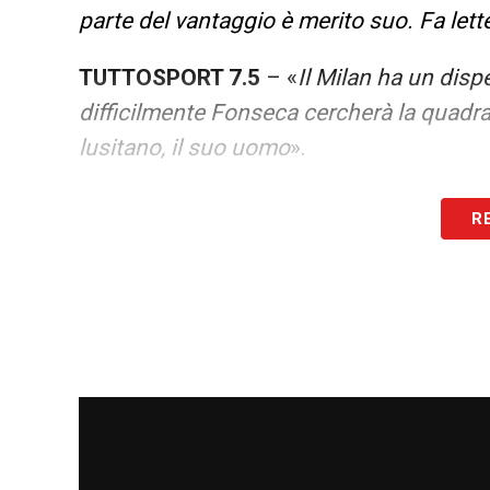
parte del vantaggio è merito suo. Fa lett
TUTTOSPORT 7.5
– «
Il Milan ha un dispe
difficilmente Fonseca cercherà la quadra
lusitano, il suo uomo
».
CORRIERE DELLA SERA 7.5
– «
Grande ri
R
secondo gol per metà è suo e sul terzo i
LA REPUBBLICA 8
– «
L’orgoglio è il suo
LA STAMPA 8
– «
I gol di Morata e Reij
gli hanno fatto bene: si prende il Bernab
LA PLAYLIST DELLE NOSTRE TOP NEW