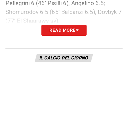
Pellegrini 6 (46’ Pisilli 6), Angelino 6.5;
Shomurodov 6.5 (65’ Baldanzi 6.5), Dovbyk 7
(77’ El Shaarawy sv).
READ MORE
FIORENTINA (3-5-2):
De Gea 6.5; Pongracic
5.5 (71’ Beltran 6), Marì 5.5, Comuzzo 6;
Parisi 5.5, Mandragora 6, Richardson 5.5 (71’
IL CALCIO DEL GIORNO
Colpani 6), Ndour 5.5 (90’ Adli sv), Gosens 5
(46’ Fagioli 5.5); Zaniolo 5 (61’
Gudmundsson 6), Kean 6.
LA PLAYLIST DELLE NOSTRE TOP NEWS