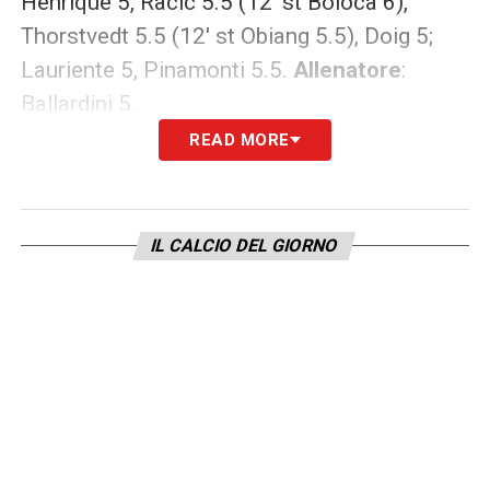
Henrique 5, Racic 5.5 (12′ st Boloca 6),
Thorstvedt 5.5 (12′ st Obiang 5.5), Doig 5;
Lauriente 5, Pinamonti 5.5.
Allenatore
:
Ballardini 5.
READ MORE
CAGLIARI (4-3-1-2)
: Scuffet 6; Zappa 6,
Mina 6.5, Dossena 7, Augello 6 (41′ st Obert
sv); Nandez 7 (44′ st Di Pardo sv), Sulemana
IL CALCIO DEL GIORNO
6, Deiola 6 (22′ st Prati 7); Gaetano 5.5 (22′
st Viola 6); Lapadula 7, Shomurodov 5.5 (1′
st Luvumbo 6).
Allenatore
: Ranieri 7.
LEGGI ALTRE NOTIZIE SU CAGLIARI NEWS
24
LA PLAYLIST DELLE NOSTRE TOP NEWS