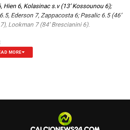
6, Hien 6, Kolasinac s.v (13’ Kossounou 6);
6.5, Ederson 7, Zappacosta 6; Pasalic 6.5 (46’
 7), Lookman 7 (84’ Brescianini 6).
S
EAD MORE