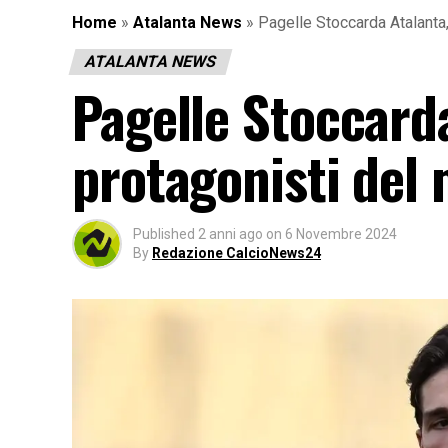
Home
»
Atalanta News
»
Pagelle Stoccarda Atalanta, 
ATALANTA NEWS
Pagelle Stoccarda 
protagonisti del
Published
2 anni ago
on
6 Novembre 2024
By
Redazione CalcioNews24