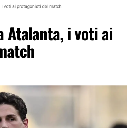
i voti ai protagonisti del match
Atalanta, i voti ai
 match