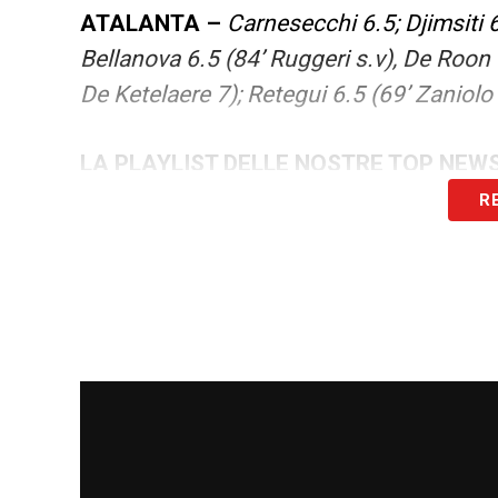
ATALANTA –
Carnesecchi 6.5; Djimsiti 
Bellanova 6.5 (84’ Ruggeri s.v), De Roon 
De Ketelaere 7); Retegui 6.5 (69’ Zaniolo
LA PLAYLIST DELLE NOSTRE TOP NEW
R