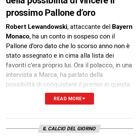
della possibilità di vincere il
prossimo Pallone d’oro
Robert Lewandowski
, attaccante del
Bayern
Monaco
, ha un conto in sospeso con il
Pallone d’oro dato che lo scorso anno non è
stato assegnato e in cima alla lista dei
favoriti c’era proprio lui. Ora il polacco, in una
intervista a Marca, ha parlato della
possibilità di conquistare il premio in questa
stagione.
READ MORE
«Tutti hanno visto quello che ho fatto e
quello che continuo a fare. Se posso ancora
vincere il Pallone d’Oro? I miei risultati
IL CALCIO DEL GIORNO
possono rispondere a questa domanda,