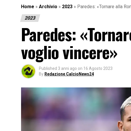
Home
»
Archivio
»
2023
»
Paredes: «Tornare alla Ro
2023
Paredes: «Tornar
voglio vincere»
Published
3 anni ago
on
16 Agosto 2023
By
Redazione CalcioNews24