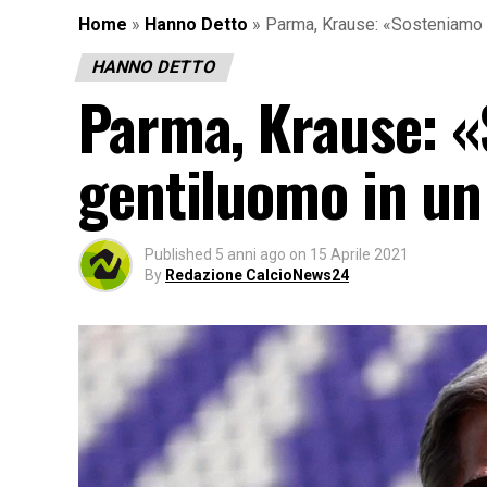
Home
»
Hanno Detto
»
Parma, Krause: «Sosteniamo 
HANNO DETTO
Parma, Krause: «
gentiluomo in u
Published
5 anni ago
on
15 Aprile 2021
By
Redazione CalcioNews24