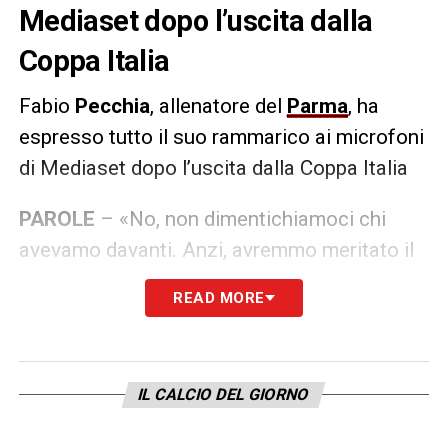
Mediaset dopo l’uscita dalla
Coppa Italia
Fabio
Pecchia
, allenatore del
Parma
, ha
espresso tutto il suo rammarico ai microfoni
di Mediaset dopo l’uscita dalla Coppa Italia
PAROLE
– «No, non dimentichiamoci chi
avevamo davanti. Anzi, avremmo meritato il
terzo gol. Era normale aspettarsi il ritorno dei
READ MORE
viola. C’è rabbia vera, mi dispiace per i
ragazzi perché dopo una prestazione del
genere avrebbero meritato il passaggio del
IL CALCIO DEL GIORNO
turno»