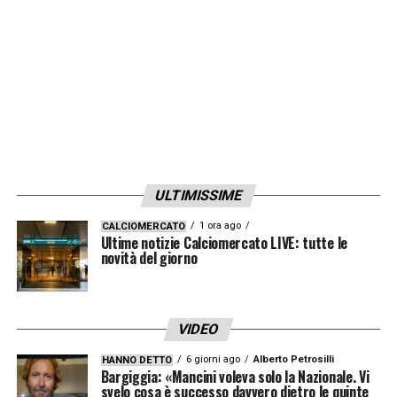
centrocampista che ha segnato di più in
Serie A. Mercato? Lui pensa solo all’Atalanta,
poi è normale che ci siano degli interessi nei
suoi confronti»
LA PLAYLIST DELLE NOSTRE TOP NEWS
ULTIMISSIME
1 ora ago
CALCIOMERCATO
Ultime notizie Calciomercato LIVE: tutte le
novità del giorno
VIDEO
6 giorni ago
Alberto Petrosilli
HANNO DETTO
Bargiggia: «Mancini voleva solo la Nazionale. Vi
svelo cosa è successo davvero dietro le quinte