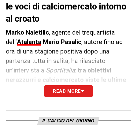
le voci di calciomercato intorno
al croato
Marko Naletilic
, agente del trequartista
dell’
Atalanta
Mario Pasalic
, autore fino ad
ora di una stagione positiva dopo una
partenza tutta in salita, ha rilasciato
un’intervista a
Sportitalia
:
tra obiettivi
nerazzurri e calciomercato viste le ultime
voci.
READ MORE
«L’Atalanta ad oggi è una squadra forte che
può arrivare quarta e che può giocarsela
IL CALCIO DEL GIORNO
contro il Liverpool. Pasalic è indispensabile
per la squadra visto che ad oggi è il