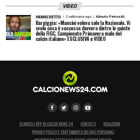
VIDEO
2 settimane ago
Alberto Petrosilli
HANNO DETTO
Bargiggia: «Mancini voleva solo la Nazionale. Vi
svelo cosa è successo davvero dietro le quinte
della FIGC. Campionato Primavera male del
calcio italiano» ESCLUSIVA e VIDEO
SCARICA L’APP DI CALCIO NEWS 24
CONTATTI
REDAZIONE
PRIVACY POLICY E TRATTAMENTO DEI DATI PERSONALI