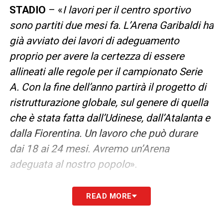
STADIO
– «
I lavori per il centro sportivo
sono partiti due mesi fa. L’Arena Garibaldi ha
già avviato dei lavori di adeguamento
proprio per avere la certezza di essere
allineati alle regole per il campionato Serie
A. Con la fine dell’anno partirà il progetto di
ristrutturazione globale, sul genere di quella
che è stata fatta dall’Udinese, dall’Atalanta e
dalla Fiorentina. Un lavoro che può durare
dai 18 ai 24 mesi. Avremo un’Arena
adeguata al nostro popolo
».
LA SFIDA PIU’ ATTESA
– «
Sarò banale, ma
READ MORE
quella con la Fiorentina è la partita che tutti i
pisani aspettano da 34 anni
».