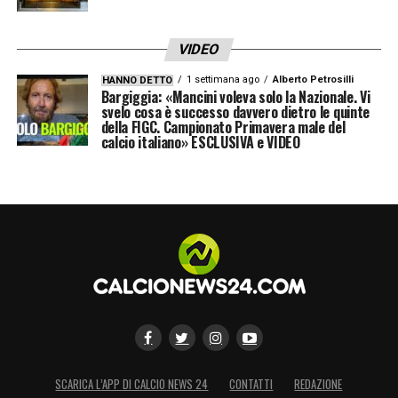
VIDEO
1 settimana ago
Alberto Petrosilli
HANNO DETTO
Bargiggia: «Mancini voleva solo la Nazionale. Vi
svelo cosa è successo davvero dietro le quinte
della FIGC. Campionato Primavera male del
calcio italiano» ESCLUSIVA e VIDEO
SCARICA L’APP DI CALCIO NEWS 24
CONTATTI
REDAZIONE