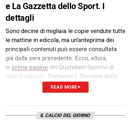
e La Gazzetta dello Sport. I
dettagli
Sono decine di migliaia le copie vendute tutte
le mattine in edicola, ma un’anteprima dei
principali contenuti può essere consultata
già dalla sera precedente. Ecco, allora,
le
prime pagine
dei Quotidiani Sportivi di
oggi in edicola.
Tuttosport, Corriere dello
Sport e La Gazzetta dello
READ MORE
Sport
rappresentano i principali quotidiani
sportivi in
Italia
.
IL CALCIO DEL GIORNO