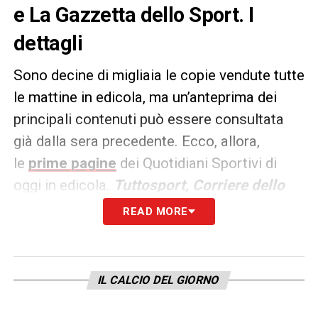
e La Gazzetta dello Sport. I
dettagli
Sono decine di migliaia le copie vendute tutte
le mattine in edicola, ma un’anteprima dei
principali contenuti può essere consultata
già dalla sera precedente. Ecco, allora,
le
prime pagine
dei Quotidiani Sportivi di
oggi in edicola.
Tuttosport, Corriere dello
Sport e La Gazzetta dello
READ MORE
Sport
rappresentano i principali quotidiani
sportivi in
Italia
.
IL CALCIO DEL GIORNO