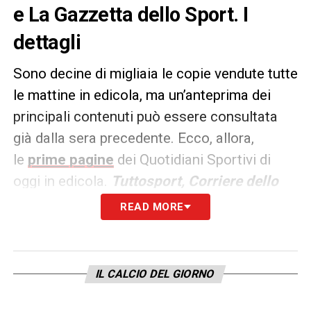
e La Gazzetta dello Sport. I
dettagli
Sono decine di migliaia le copie vendute tutte
le mattine in edicola, ma un’anteprima dei
principali contenuti può essere consultata
già dalla sera precedente. Ecco, allora,
le
prime pagine
dei Quotidiani Sportivi di
oggi in edicola.
Tuttosport, Corriere dello
Sport e La Gazzetta dello
READ MORE
Sport
rappresentano i principali quotidiani
sportivi in
Italia
.
IL CALCIO DEL GIORNO