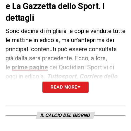
e La Gazzetta dello Sport. I
dettagli
Sono decine di migliaia le copie vendute tutte
le mattine in edicola, ma un’anteprima dei
principali contenuti può essere consultata
già dalla sera precedente. Ecco, allora,
le
prime pagine
dei Quotidiani Sportivi di
oggi in edicola.
Tuttosport, Corriere dello
Sport e La Gazzetta dello
READ MORE
Sport
rappresentano i principali quotidiani
sportivi in
Italia
.
IL CALCIO DEL GIORNO