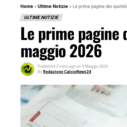
Home
»
Ultime Notizie
»
Le prime pagine dei quotidi
ULTIME NOTIZIE
Le prime pagine d
maggio 2026
Published
3 mesi ago
on
9 Maggio 2026
By
Redazione CalcioNews24