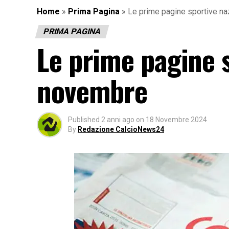
Home
»
Prima Pagina
»
Le prime pagine sportive na
PRIMA PAGINA
Le prime pagine s
novembre
Published
2 anni ago
on
18 Novembre 2024
By
Redazione CalcioNews24